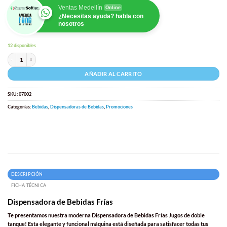
$2.990.000.
$2.599.000.
Ventas Medellín
Online
¿Necesitas ayuda? habla con
nosotros
12 disponibles
TechGelato Dispensadora de Bebidas Frías Modelo: LSJ 10L x2 Tanques cantidad
AÑADIR AL CARRITO
SKU:
07002
Categorías:
Bebidas
,
Dispensadoras de Bebidas
,
Promociones
DESCRIPCIÓN
FICHA TÉCNICA
Dispensadora de Bebidas Frías
Te presentamos nuestra moderna
Dispensadora de Bebidas Frías Jugos
de doble
tanque! Esta elegante y funcional máquina está diseñada para satisfacer todas tus