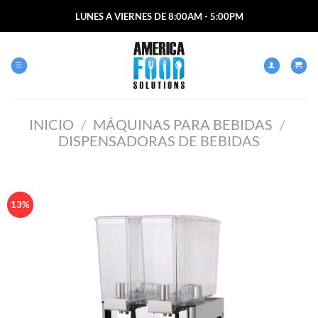
Saltar
LUNES A VIERNES DE 8:00AM - 5:00PM
al
contenido
INICIO
/
MÁQUINAS PARA BEBIDAS
/
DISPENSADORAS DE BEBIDAS
13%