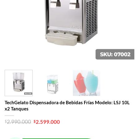
TechGelato Dispensadora de Bebidas Frías Modelo: LSJ 10L
x2 Tanques
El
El
$
2.990.000
$
2.599.000
precio
precio
original
actual
era:
es: