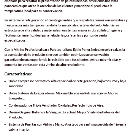
diseñada para resaltar la presentación de
paletas heladas
, ofreciendo una vista
panorámica
que atrae la atención de los clientes y mantiene el producto a la
temperatura ideal para su conservación.
Su sistema de
refrigeración eficiente
garantiza que las paletas conserven su textura y
frescura por más tiempo, evitando la formación de cristales de hielo. Además, su
estructura de alta calidad y materiales resistentes aseguran durabilidad, higiene y
fácil mantenimiento, ideal para heladerías, cafeterías y puntos de venta
especializados.
Con la
Vitrina Profesional para Paletas Italiana Estilo Panorámico
, no solo realzas la
presentación de tu producto, sino que también optimizas su conservación,
garantizando una experiencia irresistible para tus clientes. ¡Atrae más miradas y
aumenta tus ventas con esta vitrina de alto rendimiento!
Características:
Doble Compresor hermético: alta capacidad de refrigeración, bajo consumo y baja
sonoridad.
Doble Sistema de Evaporadores, Máxima Eficacia en Refrigeración y Ahorro
Energético.
Condensador de Triple Ventilador Oxídales, Perfecto flujo de Aire.
Diseño Original Italiano a la Vanguardia actual, Mayor Visibilidad Interior del
Producto.
Sistema de Puertas con Vidrio y Marco Ajustado para mínima perdida de frio en la
cabina interior.