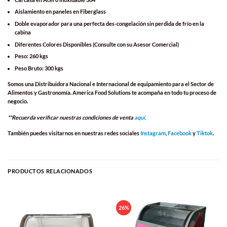
Aislamiento en paneles en Fiberglass
Doble evaporador para una perfecta des-congelación sin perdida de frío en la
cabina
Diferentes Colores Disponibles (Consulte con su Asesor Comercial)
Peso: 260 kgs
Peso Bruto: 300 kgs
Somos una
Distribuidora Nacional e Internacional
de equipamiento para el
Sector de
Alimentos y Gastronomía
.
America Food Solutions
te acompaña en todo tu proceso de
negocio.
**Recuerda verificar nuestras condiciones de venta
aquí.
También puedes visitarnos en nuestras redes sociales
Instagram
,
Facebook
y
Tiktok
.
PRODUCTOS RELACIONADOS
26%