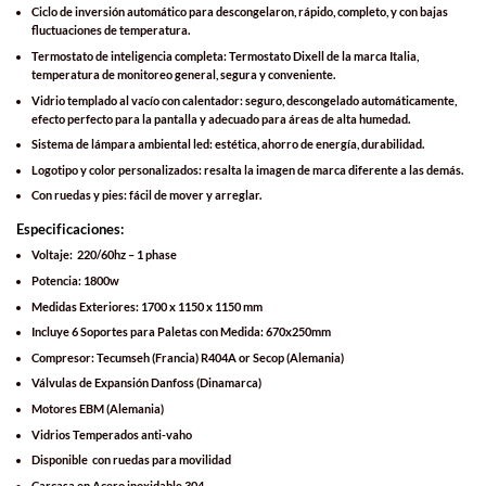
Ciclo de inversión automático para descongelaron, rápido, completo, y con bajas
fluctuaciones de temperatura.
Termostato de inteligencia completa: Termostato Dixell de la marca Italia,
temperatura de monitoreo general, segura y conveniente.
Vidrio templado al vacío con calentador: seguro, descongelado automáticamente,
efecto perfecto para la pantalla y adecuado para áreas de alta humedad.
Sistema de lámpara ambiental led: estética, ahorro de energía, durabilidad.
Logotipo y color personalizados: resalta la imagen de marca diferente a las demás.
Con ruedas y pies: fácil de mover y arreglar.
Especificaciones:
Voltaje: 220/60hz – 1 phase
Potencia: 1800w
Medidas Exteriores: 1700 x 1150 x 1150 mm
Incluye 6 Soportes para Paletas con Medida: 670x250mm
Compresor: Tecumseh (Francia) R404A or Secop (Alemania)
Válvulas de Expansión Danfoss (Dinamarca)
Motores EBM (Alemania)
Vidrios Temperados anti-vaho
Disponible con ruedas para movilidad
Carcasa en Acero inoxidable 304