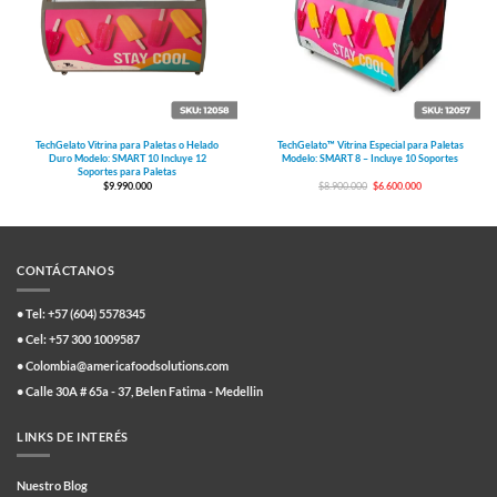
TechGelato Vitrina para Paletas o Helado
TechGelato™ Vitrina Especial para Paletas
Duro Modelo: SMART 10 Incluye 12
Modelo: SMART 8 – Incluye 10 Soportes
Soportes para Paletas
El
El
$
9.990.000
$
8.900.000
$
6.600.000
precio
precio
original
actual
era:
es:
$8.900.000.
$6.600.000.
CONTÁCTANOS
• Tel: +57 (604) 5578345
• Cel: +57 300 1009587
• Colombia@americafoodsolutions.com
• Calle 30A # 65a - 37, Belen Fatima - Medellin
LINKS DE INTERÉS
Nuestro Blog