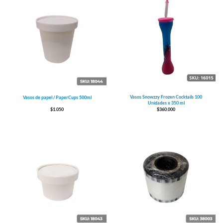
Vasos Snowzzy Frozen Cocktails 100
Vasos de papel / PaperCups 500ml
Unidades x 350 ml
$
1.050
$
360.000