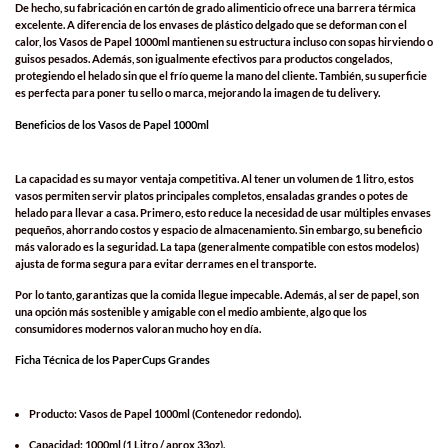
De hecho, su fabricación en cartón de grado alimenticio ofrece una barrera térmica
excelente. A diferencia de los envases de plástico delgado que se deforman con el
calor, los Vasos de Papel 1000ml mantienen su estructura incluso con sopas hirviendo o
guisos pesados. Además, son igualmente efectivos para productos congelados,
protegiendo el helado sin que el frío queme la mano del cliente. También, su superficie
es perfecta para poner tu sello o marca, mejorando la imagen de tu delivery.
Beneficios de los Vasos de Papel 1000ml
La capacidad es su mayor ventaja competitiva. Al tener un volumen de 1 litro, estos
vasos permiten servir platos principales completos, ensaladas grandes o potes de
helado para llevar a casa. Primero, esto reduce la necesidad de usar múltiples envases
pequeños, ahorrando costos y espacio de almacenamiento. Sin embargo, su beneficio
más valorado es la seguridad. La tapa (generalmente compatible con estos modelos)
ajusta de forma segura para evitar derrames en el transporte.
Por lo tanto, garantizas que la comida llegue impecable. Además, al ser de papel, son
una opción más sostenible y amigable con el medio ambiente, algo que los
consumidores modernos valoran mucho hoy en día.
Ficha Técnica de los PaperCups Grandes
Producto:
Vasos de Papel 1000ml
(Contenedor redondo).
Capacidad: 1000ml (1 Litro / aprox 33oz).