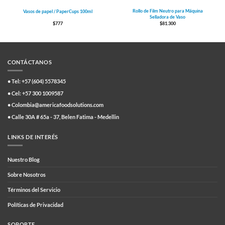
Rollo de Film Neutro para Máquina
Vasos de papel / PaperCups 100ml
Selladora de Vaso
$
777
$
81.300
CONTÁCTANOS
• Tel: +57 (604) 5578345
• Cel: +57 300 1009587
• Colombia@americafoodsolutions.com
• Calle 30A # 65a - 37, Belen Fatima - Medellin
LINKS DE INTERÉS
Nuestro Blog
Sobre Nosotros
Términos del Servicio
Políticas de Privacidad
SOPORTE