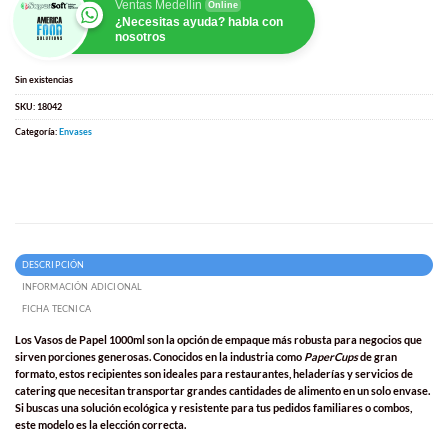
Ventas Medellín
Online
¿Necesitas ayuda? habla con
nosotros
Sin existencias
SKU:
18042
Categoría:
Envases
DESCRIPCIÓN
INFORMACIÓN ADICIONAL
FICHA TECNICA
Los
Vasos de Papel 1000ml
son la opción de empaque más robusta para negocios que
sirven porciones generosas. Conocidos en la industria como
PaperCups
de gran
formato, estos recipientes son ideales para restaurantes, heladerías y servicios de
catering que necesitan transportar grandes cantidades de alimento en un solo envase.
Si buscas una solución ecológica y resistente para tus pedidos familiares o combos,
este modelo es la elección correcta.