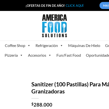
¡OFERTAS DE FIN DE AÑO!
CLICK AQUÍ
MA
Coffee Shop
Refrigeración
Máquinas De Hielo
Gr
Pizzería
Accesorios
Fun/Fast Food
Oportunidad
Sanitizer (100 Pastillas) Para 
Granizadoras
$
288.000