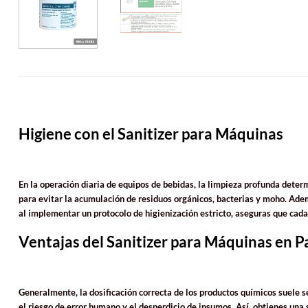
Higiene con el Sanitizer para Máquinas
En la operación diaria de equipos de bebidas, la limpieza profunda determ
para evitar la acumulación de residuos orgánicos, bacterias y moho. Adem
al implementar un protocolo de higienización estricto, aseguras que cada 
Ventajas del Sanitizer para Máquinas en Pa
Generalmente, la dosificación correcta de los productos químicos suele s
el riesgo de error humano y el desperdicio de insumos. Así, obtienes un