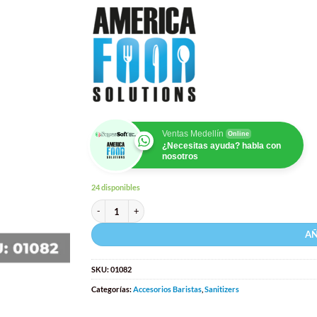
Ventas Medellín
Online
¿Necesitas ayuda? habla con
nosotros
24 disponibles
Sanitizer (100 Pastillas) Para Máquinas de Café, Vending, J
AÑ
SKU:
01082
Categorías:
Accesorios Baristas
,
Sanitizers