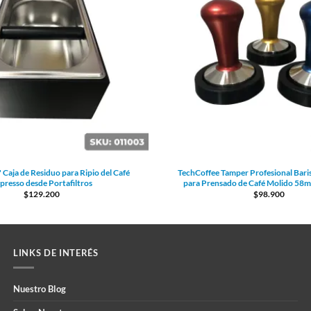
Caja de Residuo para Ripio del Café
TechCoffee Tamper Profesional Bari
presso desde Portafiltros
para Prensado de Café Molido 58
$
129.200
$
98.900
LINKS DE INTERÉS
Nuestro Blog