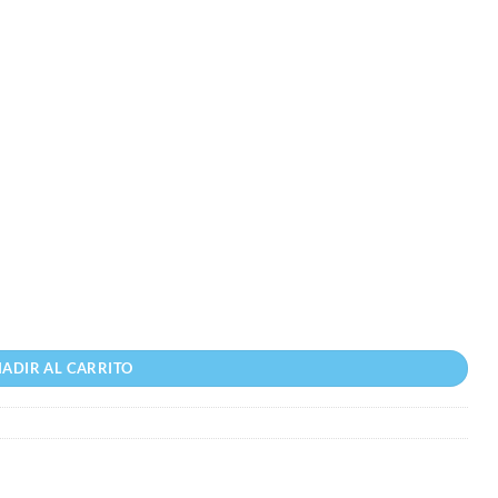
ugueras & Granizadoras cantidad
ADIR AL CARRITO