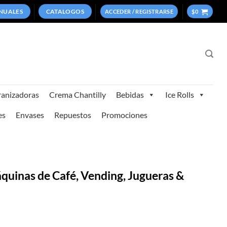
NUALES
CATALOGOS
ACCEDER / REGISTRARSE
$
0
anizadoras
Crema Chantilly
Bebidas
Ice Rolls
es
Envases
Repuestos
Promociones
Máquinas de Café, Vending, Jugueras &