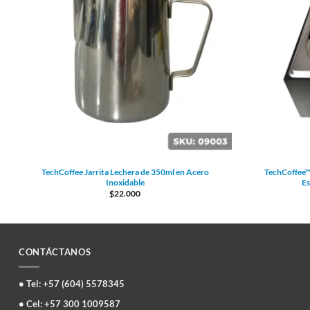
TechCoffee Jarrita Lechera de 350ml en Acero
TechCoffee™ 
Inoxidable
Es
$
22.000
CONTÁCTANOS
• Tel: +57 (604) 5578345
• Cel: +57 300 1009587