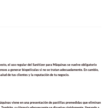
esto, el uso regular del Sanitizer para Máquinas se vuelve obligatorio
pensos a generar biopelículas si no se tratan adecuadamente. En cambio,
alud de tus clientes y la reputación de tu negocio.
a Máquinas viene en una presentación de pastillas premedidas que eliminan
o. También, su fórmula efervescente se disuelve rápidamente, llegando a