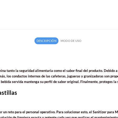
DESCRIPCIÓN
MODO DE USO
ina tanto la seguridad alimentaria como el sabor final del producto. Debido a 
ás, los conductos internos de las cafeteras, jugueras y granizadoras son pro
bebida servida mantenga su perfil de sabor original. Finalmente, proteges la s
stillas
er un reto para el personal operativo. Para solucionar esto, el Sanitizer par
a solución de limpieza exacta y potente cada vez que realizas el mantenimient