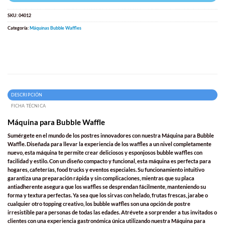
SKU:
04012
Categoría:
Máquinas Bubble Waffles
DESCRIPCIÓN
FICHA TÉCNICA
Máquina para Bubble Waffle
Sumérgete en el mundo de los postres innovadores con nuestra
Máquina para Bubble
Waffle.
Diseñada para llevar la experiencia de los waffles a un nivel completamente
nuevo, esta máquina te permite crear deliciosos y esponjosos bubble waffles con
facilidad y estilo. Con un diseño compacto y funcional, esta máquina es perfecta para
hogares, cafeterías, food trucks y eventos especiales. Su funcionamiento intuitivo
garantiza una preparación rápida y sin complicaciones, mientras que su placa
antiadherente asegura que los waffles se desprendan fácilmente, manteniendo su
forma y textura perfectas. Ya sea que los sirvas con helado, frutas frescas, jarabe o
cualquier otro topping creativo, los bubble waffles son una opción de postre
irresistible para personas de todas las edades. Atrévete a sorprender a tus invitados o
clientes con una experiencia gastronómica única utilizando nuestra Máquina para