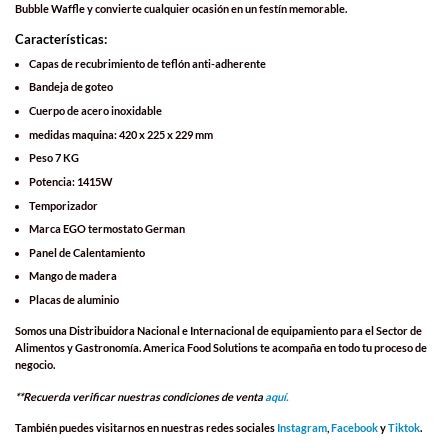
Bubble Waffle y convierte cualquier ocasión en un festín memorable.
Características:
Capas de recubrimiento de teflón anti-adherente
Bandeja de goteo
Cuerpo de acero inoxidable
medidas maquina: 420 x 225 x 229 mm
Peso 7 KG
Potencia: 1415W
Temporizador
Marca EGO termostato German
Panel de Calentamiento
Mango de madera
Placas de aluminio
Somos una
Distribuidora Nacional e Internacional
de equipamiento para el
Sector de
Alimentos y Gastronomía
.
America Food Solutions
te acompaña en todo tu proceso de
negocio.
**Recuerda verificar nuestras condiciones de venta
aquí.
También puedes visitarnos en nuestras redes sociales
Instagram
,
Facebook
y
Tiktok
.