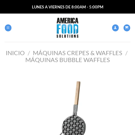
Saltar
LUNES A VIERNES DE 8:00AM - 5:00PM
al
contenido
INICIO
/
MÁQUINAS CREPES & WAFFLES
/
MÁQUINAS BUBBLE WAFFLES