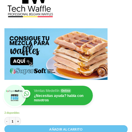
Ventas Medellín
Online
¿Necesitas ayuda? habla con
nosotros
2 disponibles
TechWaffle Máquina para Bubble Waffle Modelo: TW-6-2 cantidad
AÑADIR AL CARRITO