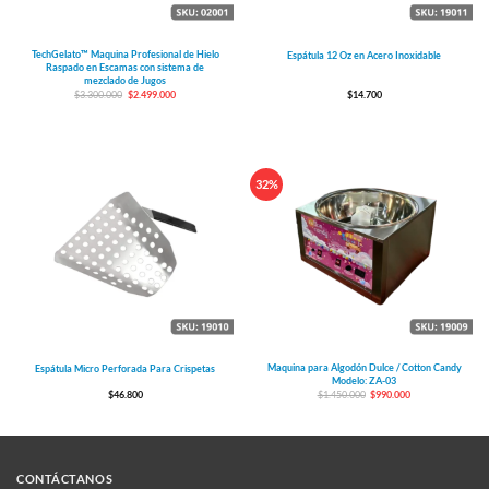
TechGelato™ Maquina Profesional de Hielo
Espátula 12 Oz en Acero Inoxidable
Raspado en Escamas con sistema de
mezclado de Jugos
El
El
$
3.300.000
$
2.499.000
$
14.700
precio
precio
original
actual
era:
es:
$3.300.000.
$2.499.000.
32%
Maquina para Algodón Dulce / Cotton Candy
Espátula Micro Perforada Para Crispetas
Modelo: ZA-03
El
El
$
46.800
$
1.450.000
$
990.000
precio
precio
original
actual
era:
es:
$1.450.000.
$990.000.
CONTÁCTANOS