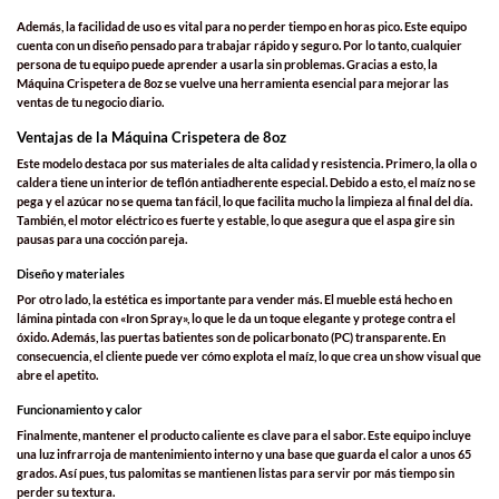
Además, la facilidad de uso es vital para no perder tiempo en horas pico. Este equipo
cuenta con un diseño pensado para trabajar rápido y seguro. Por lo tanto, cualquier
persona de tu equipo puede aprender a usarla sin problemas. Gracias a esto, la
Máquina Crispetera de 8oz
se vuelve una herramienta esencial para mejorar las
ventas de tu negocio diario.
Ventajas de la Máquina Crispetera de 8oz
Este modelo destaca por sus materiales de alta calidad y resistencia. Primero, la olla o
caldera tiene un interior de teflón antiadherente especial. Debido a esto, el maíz no se
pega y el azúcar no se quema tan fácil, lo que facilita mucho la limpieza al final del día.
También, el motor eléctrico es fuerte y estable, lo que asegura que el aspa gire sin
pausas para una cocción pareja.
Diseño y materiales
Por otro lado, la estética es importante para vender más. El mueble está hecho en
lámina pintada con «Iron Spray», lo que le da un toque elegante y protege contra el
óxido. Además, las puertas batientes son de policarbonato (PC) transparente. En
consecuencia, el cliente puede ver cómo explota el maíz, lo que crea un show visual que
abre el apetito.
Funcionamiento y calor
Finalmente, mantener el producto caliente es clave para el sabor. Este equipo incluye
una luz infrarroja de mantenimiento interno y una base que guarda el calor a unos 65
grados. Así pues, tus palomitas se mantienen listas para servir por más tiempo sin
perder su textura.