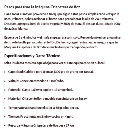
Pasos para usar la Máquina Crispetera de 8oz
Para sacar el mayor provecho a tu equipo, sigue estos pasos simples cada vez que la
uses. Primero, debes accionar el botón para precalentar la olla de 2 a 3 minutos.
Después, agregas 50ml de aceite vegetal y 300g de maíz. Si deseas dulce, añade 100g
de azúcar blanco.
Espera de 3 a 4 minutos y el maíz empezará a salir solo. Recuerda no echar agua ni sal
dentro de la olla para cuidar el teflón. De hecho, seguir estas reglas asegura que tu
Máquina Crispetera de 8oz
dure mucho tiempo trabajando perfecto.
Especificaciones y Datos Técnicos
Mira los datos técnicos aquí abajo para ver si este equipo cabe en tu local:
Capacidad:
Caldera para 8 onzas (300 grs de grano por tanda).
Voltaje:
Conexión estándar a 110v/60hz.
Potencia:
Gasta 1.6 kw (requiere 15 amperios).
Material:
Olla con teflón y mueble con pintura Iron Spray.
Temperatura:
Mantiene el calor a 65 grados aprox.
Tiempo:
Precalienta en 3 min y cocina en 4 min.
Peso:
La
Máquina Crispetera de 8oz
pesa 17 kgs.