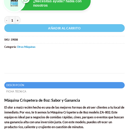
¿Necesitas ayuda? habla con
nosotros
Maquina Crispetera de 8oz Modelo: ZA-802 cantidad
AÑADIR AL CARRITO
SKU:
19008
Categoría:
Otras Máquinas
DESCRIPCIÓN
FICHA TÉCNICA
Máquina Crispetera de 8oz: Sabor y Ganancia
El olor a maíz recién hecho es una de las mejores formas de atraer clientes a tu local de
inmediato. Por eso, te traemos la
Máquina Crispetera de 8oz
modelo ZA-802. Este
equipo es ideal para negocios de comidas rápidas, cines, parques o eventos que buscan
una ganancia alta con una inversión justa. Con este modelo, puedes ofrecer un
producto rico, caliente y crujiente en cuestión de minutos.