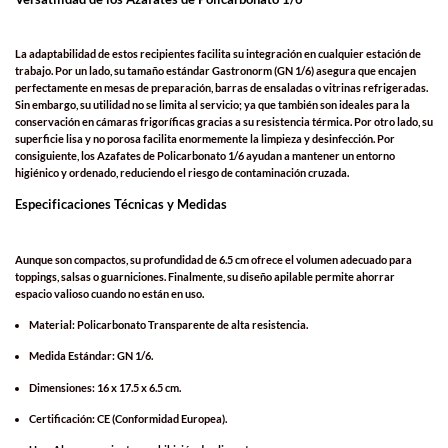
La adaptabilidad de estos recipientes facilita su integración en cualquier estación de
trabajo. Por un lado, su tamaño estándar Gastronorm (GN 1/6) asegura que encajen
perfectamente en mesas de preparación, barras de ensaladas o vitrinas refrigeradas.
Sin embargo, su utilidad no se limita al servicio; ya que también son ideales para la
conservación en cámaras frigoríficas gracias a su resistencia térmica. Por otro lado, su
superficie lisa y no porosa facilita enormemente la limpieza y desinfección. Por
consiguiente, los Azafates de Policarbonato 1/6 ayudan a mantener un entorno
higiénico y ordenado, reduciendo el riesgo de contaminación cruzada.
Especificaciones Técnicas y Medidas
Aunque son compactos, su profundidad de 6.5 cm ofrece el volumen adecuado para
toppings, salsas o guarniciones. Finalmente, su diseño apilable permite ahorrar
espacio valioso cuando no están en uso.
Material: Policarbonato Transparente de alta resistencia.
Medida Estándar: GN 1/6.
Dimensiones: 16 x 17.5 x 6.5 cm.
Certificación: CE (Conformidad Europea).