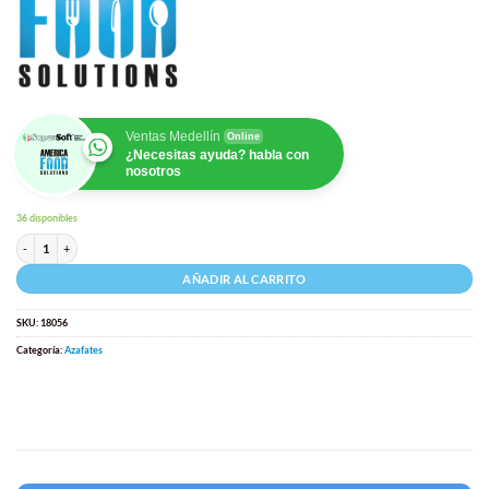
Ventas Medellín
Online
¿Necesitas ayuda? habla con
nosotros
36 disponibles
Azafates de Policarbonato Transparente Modelo: 1/6 Medida: 16 x 17,5x 6,5 cm cantidad
AÑADIR AL CARRITO
SKU:
18056
Categoría:
Azafates