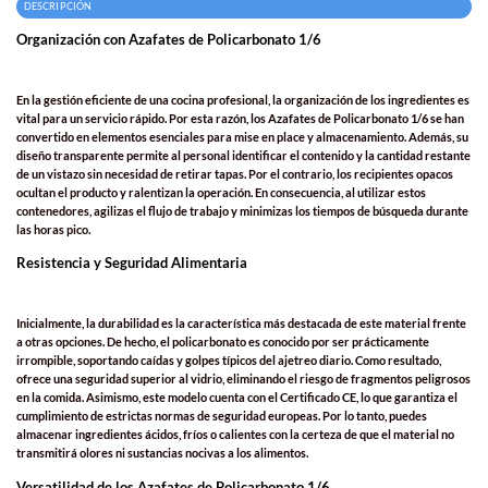
DESCRIPCIÓN
Organización con Azafates de Policarbonato 1/6
En la gestión eficiente de una cocina profesional, la organización de los ingredientes es
vital para un servicio rápido. Por esta razón, los Azafates de Policarbonato 1/6 se han
convertido en elementos esenciales para mise en place y almacenamiento. Además, su
diseño transparente permite al personal identificar el contenido y la cantidad restante
de un vistazo sin necesidad de retirar tapas. Por el contrario, los recipientes opacos
ocultan el producto y ralentizan la operación. En consecuencia, al utilizar estos
contenedores, agilizas el flujo de trabajo y minimizas los tiempos de búsqueda durante
las horas pico.
Resistencia y Seguridad Alimentaria
Inicialmente, la durabilidad es la característica más destacada de este material frente
a otras opciones. De hecho, el policarbonato es conocido por ser prácticamente
irrompible, soportando caídas y golpes típicos del ajetreo diario. Como resultado,
ofrece una seguridad superior al vidrio, eliminando el riesgo de fragmentos peligrosos
en la comida. Asimismo, este modelo cuenta con el Certificado CE, lo que garantiza el
cumplimiento de estrictas normas de seguridad europeas. Por lo tanto, puedes
almacenar ingredientes ácidos, fríos o calientes con la certeza de que el material no
transmitirá olores ni sustancias nocivas a los alimentos.
Versatilidad de los Azafates de Policarbonato 1/6