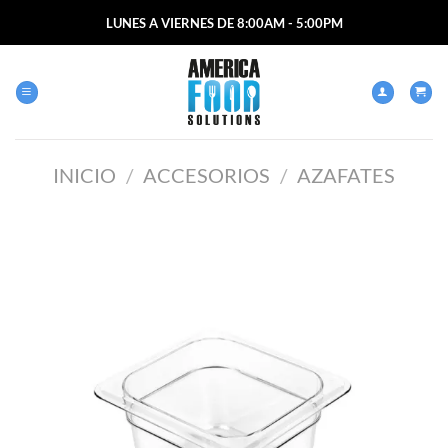
Saltar
LUNES A VIERNES DE 8:00AM - 5:00PM
al
contenido
INICIO
/
ACCESORIOS
/
AZAFATES