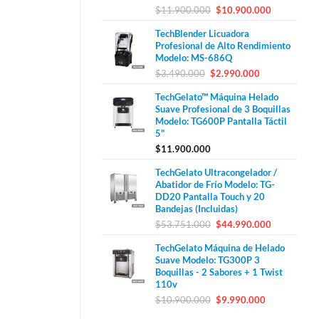
El
El
$
11.900.000
$
10.900.000
precio
precio
TechBlender Licuadora
original
actual
Profesional de Alto Rendimiento
era:
es:
Modelo: MS-686Q
$11.900.000.
$10.900.00
El
El
$
3.490.000
$
2.990.000
precio
precio
TechGelato™ Máquina Helado
original
actual
Suave Profesional de 3 Boquillas
era:
es:
Modelo: TG600P Pantalla Táctil
$3.490.000.
$2.990.000.
5"
$
11.900.000
TechGelato Ultracongelador /
Abatidor de Frío Modelo: TG-
DD20 Pantalla Touch y 20
Bandejas (Incluidas)
El
El
$
53.751.000
$
44.990.000
precio
precio
TechGelato Máquina de Helado
original
actual
Suave Modelo: TG300P 3
era:
es:
Boquillas - 2 Sabores + 1 Twist
$53.751.000.
$44.990.00
110v
El
El
$
10.900.000
$
9.990.000
precio
precio