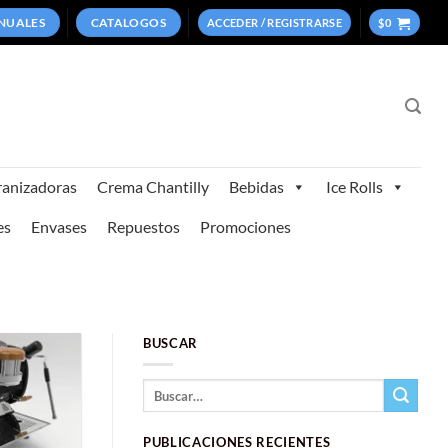
NUALES
CATALOGOS
ACCEDER / REGISTRARSE
$
0
anizadoras
Crema Chantilly
Bebidas
Ice Rolls
es
Envases
Repuestos
Promociones
BUSCAR
PUBLICACIONES RECIENTES