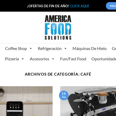
¡OFERTAS DE FIN DE AÑO!
CLICK AQUÍ
MA
Coffee Shop
Refrigeración
Máquinas De Hielo
Gr
Pizzería
Accesorios
Fun/Fast Food
Oportunidad
ARCHIVOS DE CATEGORÍA:
CAFÉ
19
Sep