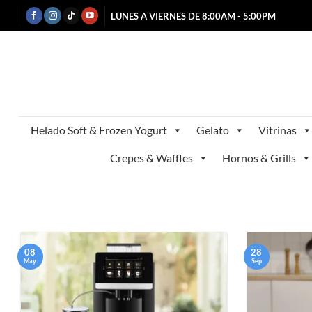
Saltar
LUNES A VIERNES DE 8:00AM - 5:00PM
al
contenido
Helado Soft & Frozen Yogurt
Gelato
Vitrinas
Crepes & Waffles
Hornos & Grills
08
28
May
Sep